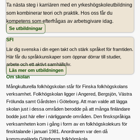
Ta nästa steg i karriären med en yrkeshögskoleutbildning
som kombinerar teori och praktik. Hos oss får du
kompetens som efterfrågas av arbetsgivare idag.
Se utbildningar
SFI
Lär dig svenska i din egen takt och stärk språket för framtiden.
Här får du språkkunskaper som öppnar dörrar till studier,
arbete och ett aktivt samhällsliv.
Läs mer om utbildningen
Om skolan
Mångkulturella folkhögskolan står för Finska folkhögskolans
verksamhet. Folkhögskolan ligger i Angered, Bergsjön, Västra
Frölunda samt Gårdsten i Göteborg. Att man valde att lägga
skolan just i dessa områden berodde på att många finländare
bodde just här eller i närliggande områden. Den finskspråkiga
verksamheten kom i gång i form av en folkhögskolekurs för
finsktalande i januari 1981. Anordnaren var den då
kommunalägda Göteborgs folkhögskola.