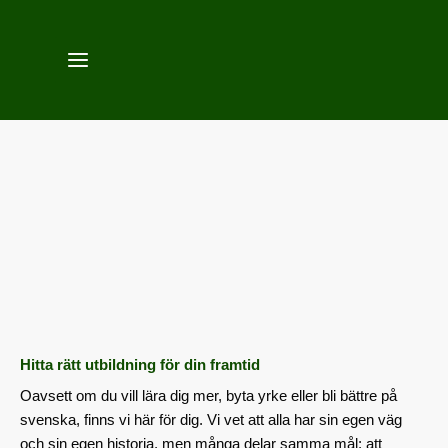
Hoppa
till
innehåll
Mångfald är vår styrka. Vi skapar möjligheter
tillsammans!
Hitta rätt utbildning för din framtid
Oavsett om du vill lära dig mer, byta yrke eller bli bättre på
svenska, finns vi här för dig. Vi vet att alla har sin egen väg
och sin egen historia, men många delar samma mål: att